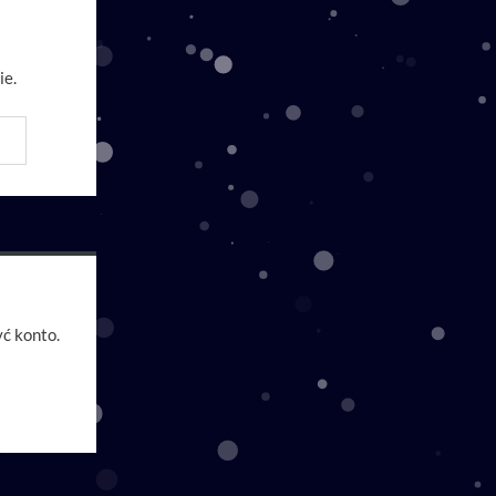
ie.
ć konto.