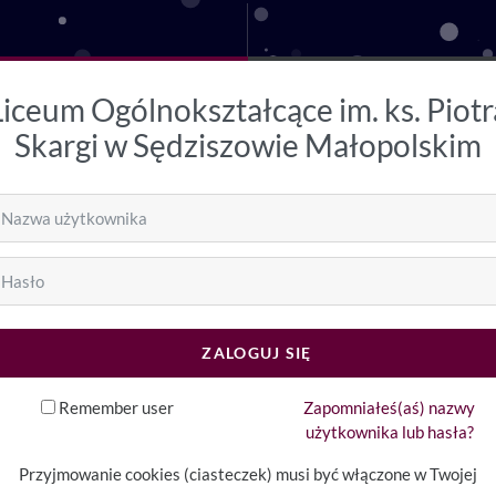
Liceum Ogólnokształcące im. ks. Piotr
Skargi w Sędziszowie Małopolskim
rzenie nowego konta
zwa użytkownika
sło
ZALOGUJ SIĘ
Remember user
Zapomniałeś(aś) nazwy
użytkownika lub hasła?
Przyjmowanie cookies (ciasteczek) musi być włączone w Twojej