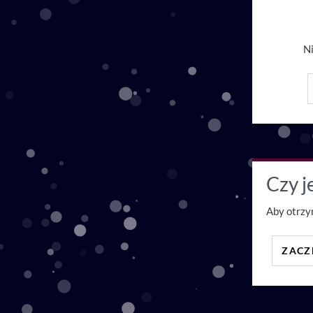
Ni
Czy j
Aby otrzy
ZACZ