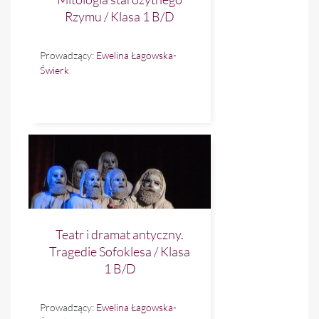
Rzymu / Klasa 1 B/D
Prowadzący:
Ewelina Łagowska-
Świerk
Teatr i dramat antyczny.
Tragedie Sofoklesa / Klasa
1 B/D
Prowadzący:
Ewelina Łagowska-