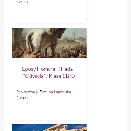
Świerk
Eposy Homera - "Iliada" i
"Odyseja" / Klasa 1 B/D
Prowadzący:
Ewelina Łagowska-
Świerk