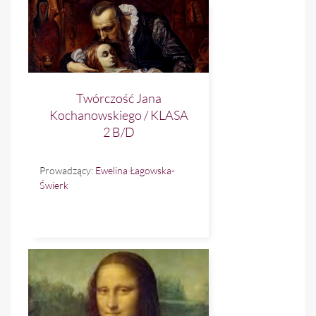
Twórczość Jana
Kochanowskiego / KLASA
2 B/D
Prowadzący:
Ewelina Łagowska-
Świerk