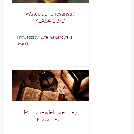
Wstęp do renesansu /
KLASA 1 B/D
Prowadzący:
Ewelina Łagowska-
Świerk
Mroczne wieki średnie /
Klasa 1 B/D