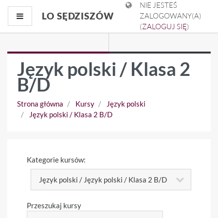
Przejdź do głównej zawartości
NIE JESTEŚ
LO SĘDZISZÓW
Panel boczny
ZALOGOWANY(A)
(
ZALOGUJ SIĘ
)
Język polski / Klasa 2
B/D
Strona główna
Kursy
Język polski
Język polski / Klasa 2 B/D
Kategorie kursów:
Przeszukaj kursy