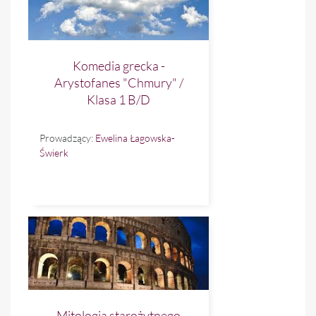
Komedia grecka -
Arystofanes "Chmury" /
Klasa 1 B/D
Prowadzący:
Ewelina Łagowska-
Świerk
Mitologia starożytnego